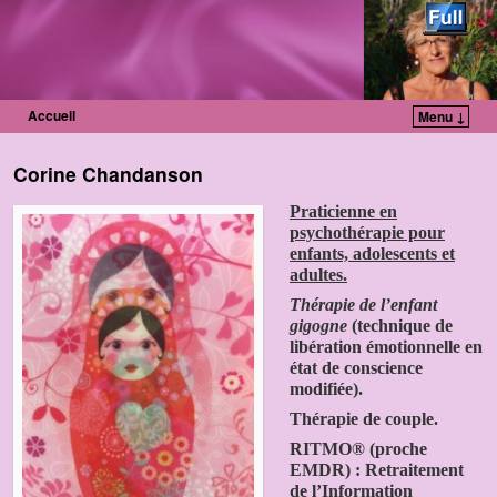
Accueil
Menu ↓
Skip to primary content
Aller au contenu secondaire
Corine Chandanson
Praticienne en
psychothérapie pour
enfants, adolescents et
adultes.
Thérapie de l’enfant
gigogne
(technique de
libération émotionnelle en
état de conscience
modifiée).
Thérapie de couple.
RITMO® (proche
EMDR) : Retraitement
de l’Information